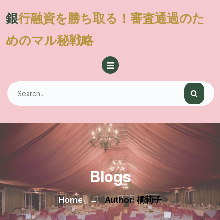
Skip
銀行融資を勝ち取る！審査通過のた
to
content
めのマル秘戦略
Blogs
Home
→
Author: 橘莉子