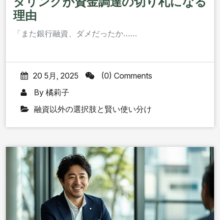
タリングが資金調達の切り札になる
理由
「また銀行融資、ダメだったか……
20 5月, 2025
(0) Comments
By
橘莉子
融資以外の選択肢と賢い使い分け