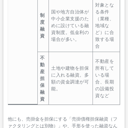
対象とな
国や地方自治体が
る条件
制
中小企業支援のた
（業種、
度
めに設けている融
地域な
融
資制度。低金利の
ど）に合
資
場合が多い。
致する場
合
不
不動産を
動
土地や建物を担保
所有して
産
に入れる融資。多
いる場
担
額の資金調達が可
合、長期
保
能。
の設備投
融
資など
資
他にも、売掛金を担保にする「売掛債権担保融資（フ
ァクタリングとは別物）」や、手形を使った融資なん