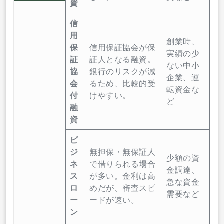
資
信
用
創業時、
保
信用保証協会が保
実績の少
証
証人となる融資。
ない中小
協
銀行のリスクが減
企業、運
会
るため、比較的受
転資金な
付
けやすい。
ど
融
資
ビ
ジ
無担保・無保証人
少額の資
ネ
で借りられる場合
金調達、
ス
が多い。金利は高
急な資金
ロ
めだが、審査スピ
需要など
ー
ードが速い。
ン