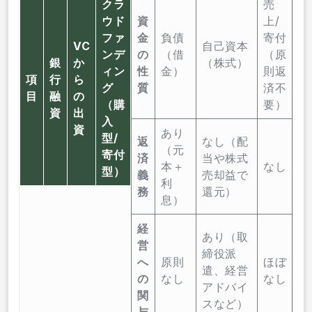
クラ
売
ウド
資
上/
ファ
金
負債
寄付
VC
自己資本
ンデ
の
（借
（原
銀
か
（株式）
ィン
性
金）
則返
項
行
ら
グ
質
済不
目
融
の
（購
要）
資
出
入
資
あり
型/
返
なし（配
（元
寄付
済
当や株式
本＋
なし
型）
義
売却益で
利
務
還元）
息）
経
あり（取
営
締役派
へ
原則
ほぼ
遣、経営
の
なし
なし
アドバイ
関
スなど）