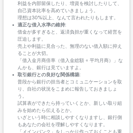
利益を内部留保したり、増資を検討したりして、
自己資本比率を高めていきましょう。
理想は30%以上、なんて言われたりもします。
適正な借入水準の維持
:
借金が多すぎると、返済負担が重くなって経営を
圧迫します。
売上や利益に見合った、無理のない借入額に抑え
ることが大切。
「借入金月商倍率（借入金総額 ÷ 平均月商）」な
んかも、銀行は見ていますよ。
取引銀行との良好な関係構築
:
普段から銀行の担当者とコミュニケーションを取
り、自社の状況をこまめに報告しておきましょ
う。
試算表ができたら持っていくとか、新しい取り組
みを始めたら伝えるとか。
いざという時に相談しやすくなりますし、銀行側
もあなたの会社を理解しやすくなります。
「メインバンク」をしっかり作っておくことも重