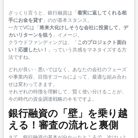
ざっくり言うと、銀行融資は「
着実に返してくれる相
手にお金を貸す
」のが基本スタンス。
一方でVCは「
将来大化けしそうな会社に投資して、デ
カいリターンを狙う
」イメージ。
クラウドファンディングは、「
このプロジェクト面白
い！応援したい！
」っていう共感をマネタイズする方
法ですね。
どれが良い・悪いではなく、あなたの会社のフェーズ
や事業内容、目指すゴールによって、最適な組み合わ
せは変わってきます。
それぞれの特徴を理解して、賢く使い分けることが、
今の時代の資金調達戦略のキモですよ。
銀行融資の「壁」を乗り越
える！審査の流れと裏側
さて、銀行融資の基本が分かったところで、次はいよ