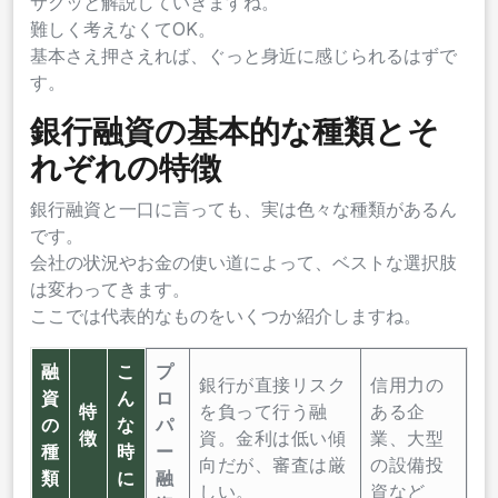
サクッと解説していきますね。
難しく考えなくてOK。
基本さえ押さえれば、ぐっと身近に感じられるはずで
す。
銀行融資の基本的な種類とそ
れぞれの特徴
銀行融資と一口に言っても、実は色々な種類があるん
です。
会社の状況やお金の使い道によって、ベストな選択肢
は変わってきます。
ここでは代表的なものをいくつか紹介しますね。
融
こ
プ
銀行が直接リスク
信用力の
資
ん
ロ
特
を負って行う融
ある企
の
な
パ
徴
資。金利は低い傾
業、大型
種
時
ー
向だが、審査は厳
の設備投
類
に
融
しい。
資など