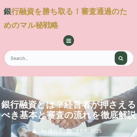
Skip
銀行融資を勝ち取る！審査通過のた
to
content
めのマル秘戦略
銀行融資とは？経営者が押さえる
べき基本と審査の流れを徹底解説
By
橘莉子
3 5月, 2025