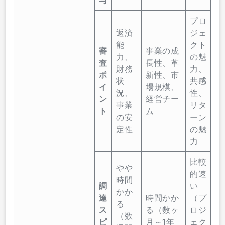
与
プロ
返済
ジェ
能
クト
審
事業の成
力、
の魅
査
長性、革
財務
力、
ポ
新性、市
状
共感
イ
場規模、
況、
性、
ン
経営チー
事業
リタ
ト
ム
の安
ーン
定性
の魅
力
比較
やや
的速
時間
調
い
かか
達
時間かか
（プ
る
ス
る（数ヶ
ロジ
（数
ピ
月～1年
ェク