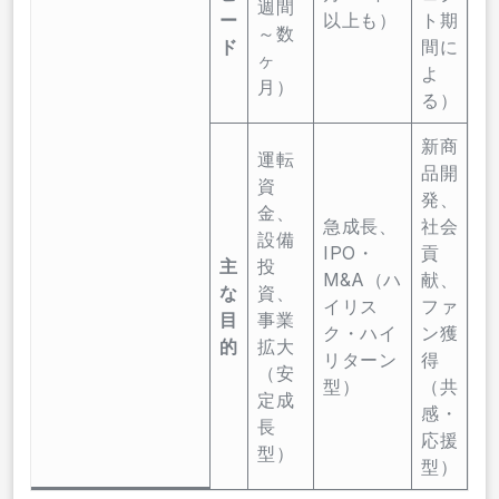
週間
ー
以上も）
ト期
～数
ド
間に
ヶ
よ
月）
る）
新商
運転
品開
資
発、
金、
急成長、
社会
設備
IPO・
貢
主
投
M&A（ハ
献、
な
資、
イリス
ファ
目
事業
ク・ハイ
ン獲
的
拡大
リターン
得
（安
型）
（共
定成
感・
長
応援
型）
型）