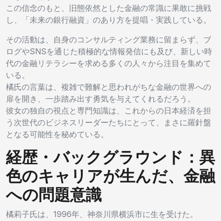
この信念のもと、旧態依然とした金融の常識に果敢に挑戦
し、「未来の銀行融資」のあり方を提唱・実践している。
その活動は、自身のコンサルティング業務に留まらず、ブ
ログやSNSを通じた積極的な情報発信にも及び、新しい時
代の金融リテラシーを求める多くの人々から注目を集めて
いる。
橘氏の言葉は、複雑で難解と思われがちな金融の世界への
扉を開き、一歩踏み出す勇気を与えてくれるだろう。
彼女の独自の視点と専門知識は、これからの日本経済を担
う次世代のビジネスリーダーたちにとって、まさに羅針盤
となる可能性を秘めている。
経歴・バックグラウンド：異
色のキャリアが生んだ、金融
への問題意識
橘莉子氏は、1996年、神奈川県横浜市に生を受けた。