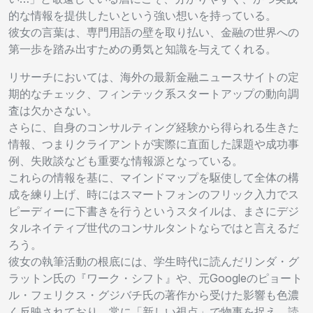
的な情報を提供したいという強い想いを持っている。
彼女の言葉は、専門用語の壁を取り払い、金融の世界への
第一歩を踏み出すための勇気と知識を与えてくれる。
リサーチにおいては、海外の最新金融ニュースサイトの定
期的なチェック、フィンテック系スタートアップの動向調
査は欠かさない。
さらに、自身のコンサルティング経験から得られる生きた
情報、つまりクライアントが実際に直面した課題や成功事
例、失敗談なども重要な情報源となっている。
これらの情報を基に、マインドマップを駆使して全体の構
成を練り上げ、時にはスマートフォンのフリック入力でス
ピーディーに下書きを行うというスタイルは、まさにデジ
タルネイティブ世代のコンサルタントならではと言えるだ
ろう。
彼女の執筆活動の根底には、学生時代に読んだリンダ・グ
ラットン氏の『ワーク・シフト』や、元Googleのピョート
ル・フェリクス・グジバチ氏の著作から受けた影響も色濃
く反映されており、常に「新しい視点」で物事を捉え、読