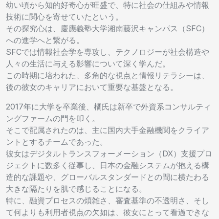
幼い頃から知的好奇心が旺盛で、特に社会の仕組みや情報
技術に関心を寄せていたという。
その探究心は、慶應義塾大学湘南藤沢キャンパス（SFC）
への進学へと繋がる。
SFCでは情報社会学を専攻し、テクノロジーが社会構造や
人々の生活に与える影響について深く学んだ。
この時期に培われた、多角的な視点と情報リテラシーは、
後の彼女のキャリアにおいて重要な基盤となる。
2017年に大学を卒業後、橘氏は新卒で外資系コンサルティ
ングファームの門を叩く。
そこで配属されたのは、主に国内大手金融機関をクライア
ントとするチームであった。
彼女はデジタルトランスフォーメーション（DX）支援プロ
ジェクトに数多く従事し、日本の金融システムが抱える構
造的な課題や、グローバルスタンダードとの間に横たわる
大きな隔たりを肌で感じることになる。
特に、融資プロセスの煩雑さ、審査基準の不透明さ、そし
て何よりも利用者視点の欠如は、彼女にとって看過できな