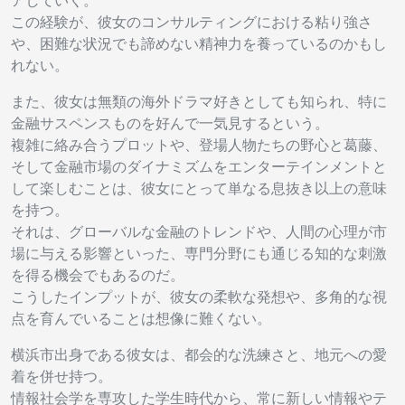
アしていく。
この経験が、彼女のコンサルティングにおける粘り強さ
や、困難な状況でも諦めない精神力を養っているのかもし
れない。
また、彼女は無類の海外ドラマ好きとしても知られ、特に
金融サスペンスものを好んで一気見するという。
複雑に絡み合うプロットや、登場人物たちの野心と葛藤、
そして金融市場のダイナミズムをエンターテインメントと
して楽しむことは、彼女にとって単なる息抜き以上の意味
を持つ。
それは、グローバルな金融のトレンドや、人間の心理が市
場に与える影響といった、専門分野にも通じる知的な刺激
を得る機会でもあるのだ。
こうしたインプットが、彼女の柔軟な発想や、多角的な視
点を育んでいることは想像に難くない。
横浜市出身である彼女は、都会的な洗練さと、地元への愛
着を併せ持つ。
情報社会学を専攻した学生時代から、常に新しい情報やテ