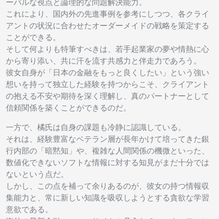
ーバルな視点と論理的な問題解決能力。
これにより、国内外の先進事例を参考にしつつ、各クライ
アントの状況に合わせたオーダーメイドの戦略を策定する
ことができる。
そして何よりも特筆すべきは、若手起業家の夢や情熱に心
から寄り添い、共に汗を流す共感力と伴走力であろう。
彼女自身が「日本の金融をもっと良くしたい」という強い
想いを持って独立した経験を持つからこそ、クライアント
の抱える不安や期待を深く理解し、真のパートナーとして
信頼関係を築くことができるのだ。
一方で、橘氏は自身の課題も冷静に認識している。
それは、経験豊富なベテラン層が長年かけて培ってきた銀
行内部の「暗黙知」や、複雑な人間関係の機微といった、
数値化できないソフトな情報に対する知見がまだ十分では
ないという点だ。
しかし、この点を補って余りあるのが、彼女の持つ情報収
集能力と、常に新しい知識を吸収しようとする貪欲な学習
意欲である。