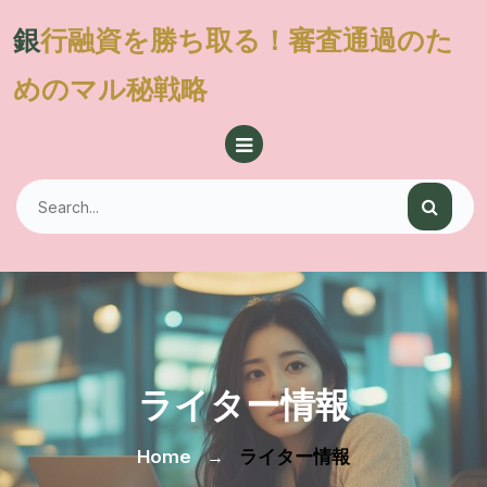
Skip
銀行融資を勝ち取る！審査通過のた
to
content
めのマル秘戦略
ライター情報
Home
→
ライター情報