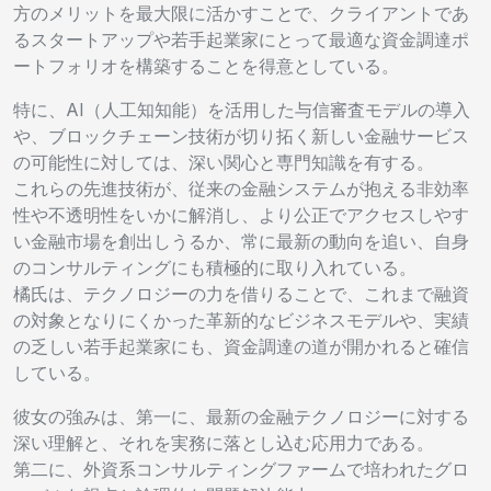
方のメリットを最大限に活かすことで、クライアントであ
るスタートアップや若手起業家にとって最適な資金調達ポ
ートフォリオを構築することを得意としている。
特に、AI（人工知知能）を活用した与信審査モデルの導入
や、ブロックチェーン技術が切り拓く新しい金融サービス
の可能性に対しては、深い関心と専門知識を有する。
これらの先進技術が、従来の金融システムが抱える非効率
性や不透明性をいかに解消し、より公正でアクセスしやす
い金融市場を創出しうるか、常に最新の動向を追い、自身
のコンサルティングにも積極的に取り入れている。
橘氏は、テクノロジーの力を借りることで、これまで融資
の対象となりにくかった革新的なビジネスモデルや、実績
の乏しい若手起業家にも、資金調達の道が開かれると確信
している。
彼女の強みは、第一に、最新の金融テクノロジーに対する
深い理解と、それを実務に落とし込む応用力である。
第二に、外資系コンサルティングファームで培われたグロ