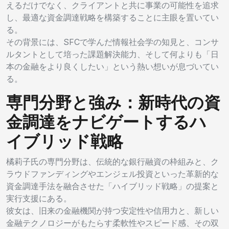
えるだけでなく、クライアントと共に事業の可能性を追求
し、最適な資金調達戦略を構築することに主眼を置いてい
る。
その背景には、SFCで学んだ情報社会学の知見と、コンサ
ルタントとして培った課題解決能力、そして何よりも「日
本の金融をより良くしたい」という熱い想いが息づいてい
る。
専門分野と強み：新時代の資
金調達をナビゲートするハ
イブリッド戦略
橘莉子氏の専門分野は、伝統的な銀行融資の枠組みと、ク
ラウドファンディングやエンジェル投資といった革新的な
資金調達手法を融合させた「ハイブリッド戦略」の提案と
実行支援にある。
彼女は、旧来の金融機関が持つ安定性や信用力と、新しい
金融テクノロジーがもたらす柔軟性やスピード感、その双